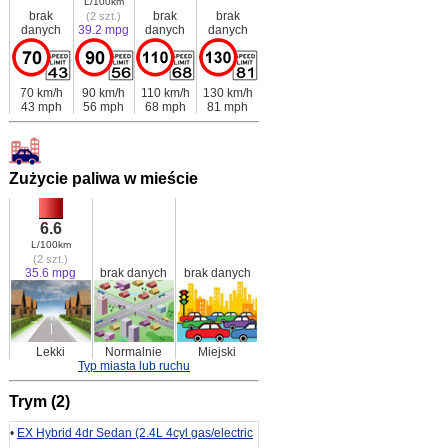
L/100km
brak
brak
brak
(2 szt.)
danych
39.2 mpg
danych
danych
70 km/h
90 km/h
110 km/h
130 km/h
43 mph
56 mph
68 mph
81 mph
Zużycie paliwa w mieście
6.6
L/100km
(2 szt.)
35.6 mpg
brak danych
brak danych
Lekki
Normalnie
Miejski
Typ miasta lub ruchu
Trym (2)
•
EX Hybrid 4dr Sedan (2.4L 4cyl gas/electric