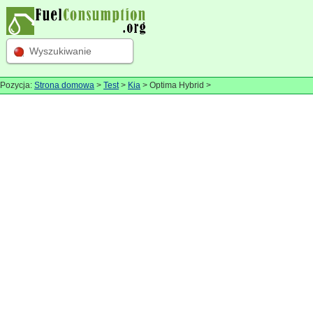
Wyszukiwanie
Pozycja:
Strona domowa
>
Test
>
Kia
> Optima Hybrid >