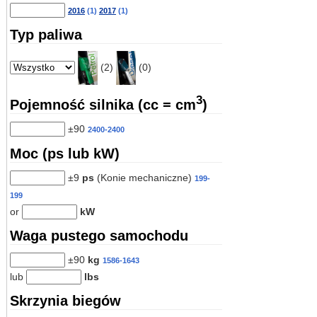
2016
(1)
2017
(1)
Typ paliwa
(2)
(0)
3
Pojemność silnika (cc = cm
)
±90
2400-2400
Moc (ps lub kW)
±9
ps
(Konie mechaniczne)
199-
199
or
kW
Waga pustego samochodu
±90
kg
1586-1643
lub
lbs
Skrzynia biegów