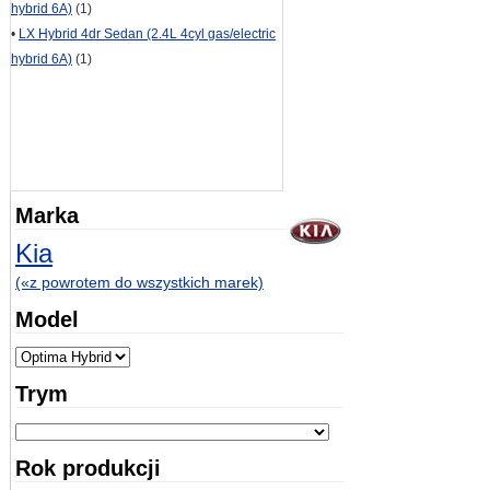
hybrid 6A)
(1)
•
LX Hybrid 4dr Sedan (2.4L 4cyl gas/electric
hybrid 6A)
(1)
Marka
Kia
(«z powrotem do wszystkich marek)
Model
Trym
Rok produkcji